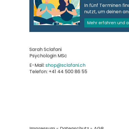
In fünf Terminen f
nutzt, um deinen an
Mehr erfahren und 
Sarah Sclafani
Psychologin MSc
E-Mail:
hc.inafalcs@pohs
Telefon: +41 44 500 86 55
Impressum
-
Datenschutz
-
AGB